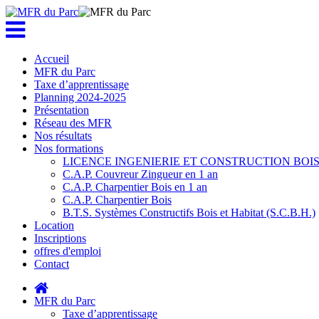
Accueil
MFR du Parc
Taxe d’apprentissage
Planning 2024-2025
Présentation
Réseau des MFR
Nos résultats
Nos formations
LICENCE INGENIERIE ET CONSTRUCTION BOI
C.A.P. Couvreur Zingueur en 1 an
C.A.P. Charpentier Bois en 1 an
C.A.P. Charpentier Bois
B.T.S. Systèmes Constructifs Bois et Habitat (S.C.B.H.)
Location
Inscriptions
offres d'emploi
Contact
MFR du Parc
Taxe d’apprentissage