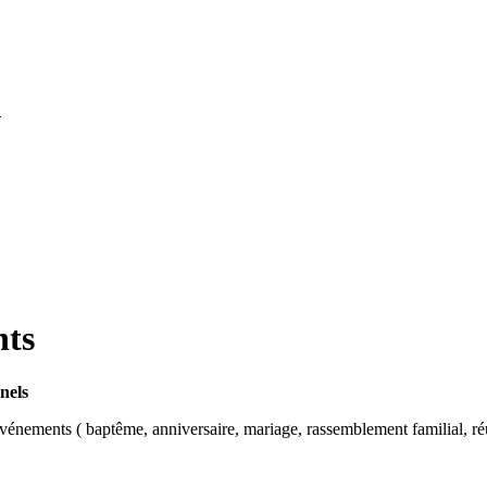
S
nts
nels
énements ( baptême, anniversaire, mariage, rassemblement familial, ré