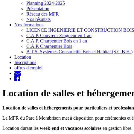
Planning 2024-2025
Présentation
Réseau des MFR
Nos résultats
Nos formations
LICENCE INGENIERIE ET CONSTRUCTION BOI
C.A.P. Couvreur Zingueur en 1 an
C.A.P. Charpentier Bois en 1 an
C.A.P. Charpentier Bois
B.T.S. Systèmes Constructifs Bois et Habitat (S.C.B.H.)
Location
Inscriptions
offres d'emploi
Location de salles et hébergeme
Location de salles et hébergements pour particuliers et profession
La MFR du Parc à Montbrison met à disposition pour cérémonies et év
Location durant les
week-end et vacances scolaires
en gestion libre.